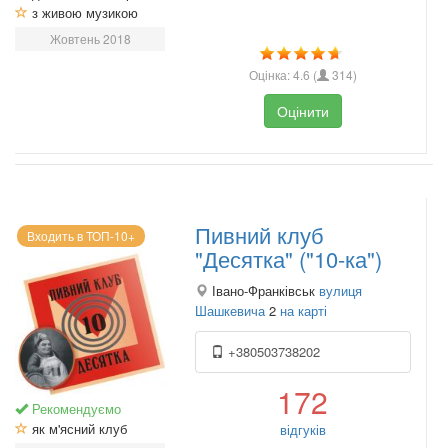
з живою музикою
Жовтень 2018
Оцінка:
4.6
(
314
)
Оцінити
Пивний клуб
Входить в ТОП-10+
"Десятка" ("10-ка")
Івано-Франківськ
вулиця
Шашкевича
2
на карті
+380503738202
172
Рекомендуємо
як м'ясний клуб
відгуків