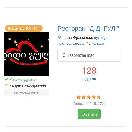
Ресторан "ДІДІ ГУЛІ"
Входить в ТОП-10+
Івано-Франківськ
вулиця
Грюнвальдська
4а
на карті
+380997661580
128
відгуків
Рекомендуємо
на день народження
Листопад 2018
Оцінка:
4.7
(
272
)
Оцінити