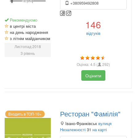
+380959492808
Рекомендуємо
146
в центрі міста
на день народження
відгуків
з літнім майданчиком
Листопад 2018
3 рівень
Оцінка:
4.5
(
292
)
Оцінити
Ресторан "Фамілія"
Входить в ТОП-10+
Івано-Франківськ
вулиця
Незалежності
31
на карті