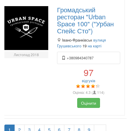
Громадський
ресторан "Urban
Space 100" ("Урбан
Спейс Сто")
Івано-Франківськ
вулиця
Грушевського
19
на карті
Листопад 2018
+380984340787
97
відгуків
Оцінка:
4.3
(
114
)
Оцінити
1
2
3
4
5
6
7
8
9
…