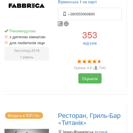
Вірменська
1
на карті
+380955969890
Рекомендуємо
353
з дитячою кімнатою
для любителів піци
відгуків
Листопад 2018
1 рівень
Оцінка:
4.6
(
704
)
Оцінити
Ресторан, Гриль-Бар
Входить в ТОП-10+
«Титанік»
Івано-Франківськ
вулиця