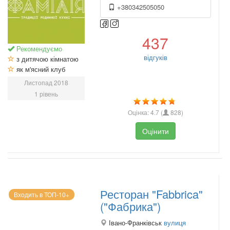
+380342505050
437
Рекомендуємо
відгуків
з дитячою кімнатою
як м'ясний клуб
Листопад 2018
1 рівень
Оцінка:
4.7
(
828
)
Оцінити
Ресторан "Fabbrica"
Входить в ТОП-10+
("Фабрика")
Івано-Франківськ
вулиця