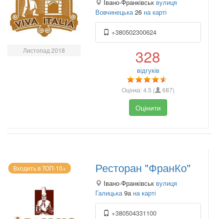
Івано-Франківськ
вулиця
Вовчинецька
26
на карті
+380502300624
Листопад 2018
328
відгуків
Оцінка:
4.5
(
687
)
Оцінити
Ресторан "ФранКо"
Входить в ТОП-10+
Івано-Франківськ
вулиця
Галицька
9а
на карті
+380504331100