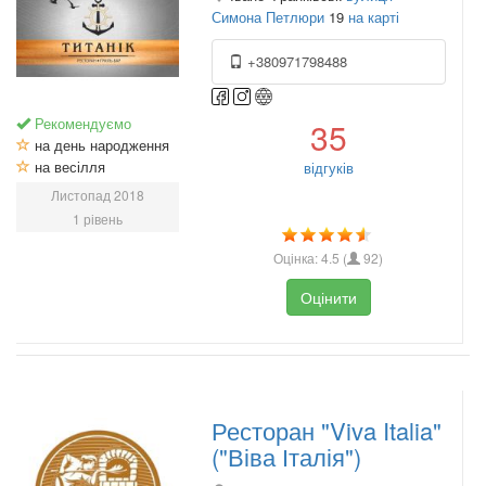
Симона Петлюри
19
на карті
+380971798488
Рекомендуємо
35
на день народження
на весілля
відгуків
Листопад 2018
1 рівень
Оцінка:
4.5
(
92
)
Оцінити
Ресторан "Viva Italia"
("Віва Італія")