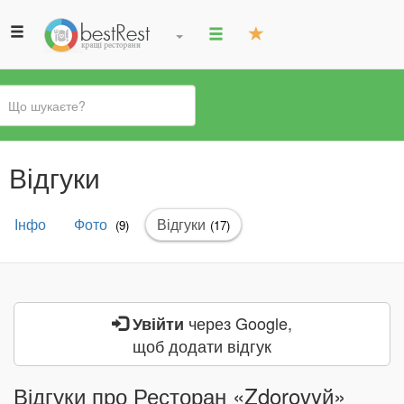
Ви
Відгуки
є
тут
Первинні
Інфо
Фото
Відгуки
(активна
(9)
(17)
вкладки
вкладка)
через Google,
Увійти
щоб додати відгук
Відгуки про Ресторан «Zdorovyй»