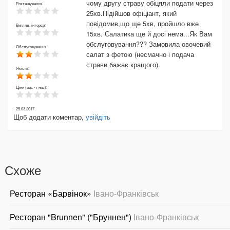
чому другу страву обіцяли подати через
Розташування:
25хв.Підійшов офіціант, який
повідомив,що ще 5хв, пройшло вже
Вигляд, інтерєр:
15хв. Салатика ще й досі нема...Як Вам
обслуговування??? Замовила овочевий
Обслуговування:
салат з фетою (несмачно і подача
страви бажає кращого).
Якість:
Ціни (вис -> низ):
25.03.2017
Щоб додати коментар,
увійдіть
Схоже
Ресторан «Барвінок»
Івано-Франківськ
Ресторан "Brunnen" ("Бруннен")
Івано-Франківськ