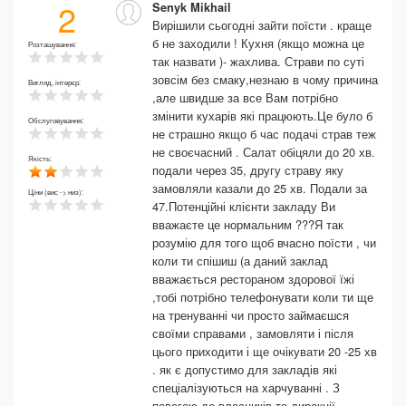
2
Senyk Mikhail
Вирішили сьогодні зайти поїсти . краще
б не заходили ! Кухня (якщо можна це
Розташування:
так назвати )- жахлива. Страви по суті
зовсім без смаку,незнаю в чому причина
Вигляд, інтерєр:
,але швидше за все Вам потрібно
змінити кухарів які працюють.Це було б
Обслуговування:
не страшно якщо б час подачі страв теж
не своєчасний . Салат обіцяли до 20 хв.
Якість:
подали через 35, другу страву яку
замовляли казали до 25 хв. Подали за
Ціни (вис -> низ):
47.Потенційні клієнти закладу Ви
вважаєте це нормальним ???Я так
розумію для того щоб вчасно поїсти , чи
коли ти спішиш (а даний заклад
вважається рестораном здорової їжі
,тобі потрібно телефонувати коли ти ще
на тренуванні чи просто займаєшся
своїми справами , замовляти і після
цього приходити і ще очікувати 20 -25 хв
. як є допустимо для закладів які
спеціалізуються на харчуванні . З
повагою до власників та дирекції