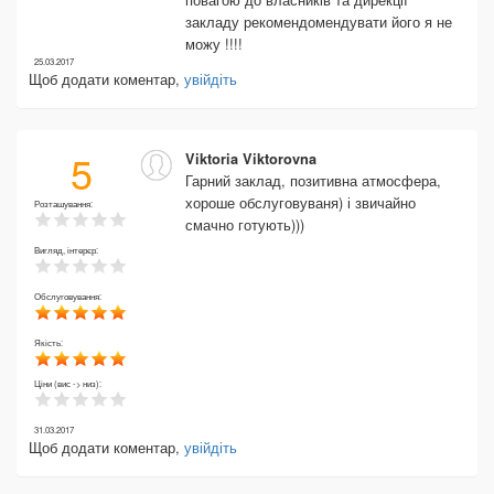
закладу рекомендомендувати його я не
можу !!!!
25.03.2017
Щоб додати коментар,
увійдіть
5
Viktoria Viktorovna
Гарний заклад, позитивна атмосфера,
хороше обслуговуваня) і звичайно
Розташування:
смачно готують)))
Вигляд, інтерєр:
Обслуговування:
Якість:
Ціни (вис -> низ):
31.03.2017
Щоб додати коментар,
увійдіть