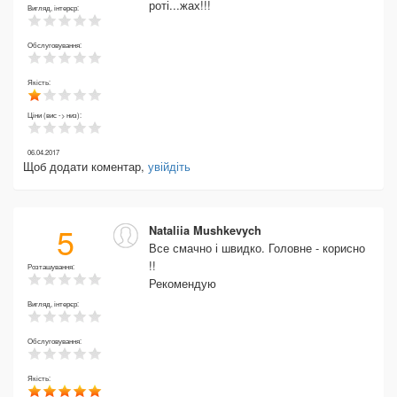
роті...жах!!!
Вигляд, інтерєр:
Обслуговування:
Якість:
Ціни (вис -> низ):
06.04.2017
Щоб додати коментар,
увійдіть
5
Nataliia Mushkevych
Все смачно і швидко. Головне - корисно
!!
Розташування:
Рекомендую
Вигляд, інтерєр:
Обслуговування:
Якість: