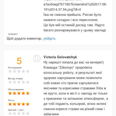
s/tsu5oepjl7k7180/Screenshot%202017-06-
15%2014.37.54.png?dl=0
Їжа не смачна прийшла. Рисом було
назвати складно і все пересолене.
Це був мій останній досвід там. Надто
багато розчаровувався у цьому закладі
15.06.2017
Щоб додати коментар,
увійдіть
5
Victoria Golovatchyk
Ну нарешті попала до вас на вечерю!)
Команда "Zdorovyu" проробила
Розташування:
колосальну роботу, в результаті якої
здорове харчування може позволити
Вигляд, інтерєр:
собі кожен хто прагне харчуватися
якісними та корисними стравами Хіба ж
Обслуговування:
не круто, коли в місті є заклад не тільки
з приємною та затишною атмосферою, а
Якість:
де тобі подають кольорові, вічно зелені
смачно-корисні страви на різний смак і
Ціни (вис -> низ):
забаганки