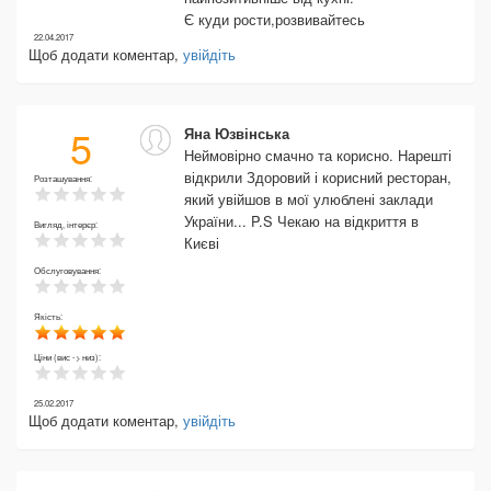
Є куди рости,розвивайтесь
22.04.2017
Щоб додати коментар,
увійдіть
5
Яна Юзвінська
Неймовірно смачно та корисно. Нарешті
відкрили Здоровий і корисний ресторан,
Розташування:
який увійшов в мої улюблені заклади
України... P.S Чекаю на відкриття в
Вигляд, інтерєр:
Києві
Обслуговування:
Якість:
Ціни (вис -> низ):
25.02.2017
Щоб додати коментар,
увійдіть