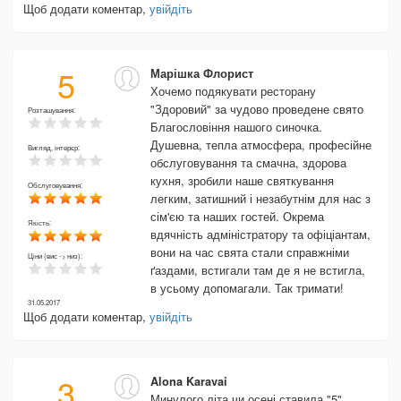
Щоб додати коментар,
увійдіть
5
Марішка Флорист
Хочемо подякувати ресторану
"Здоровий" за чудово проведене свято
Розташування:
Благословіння нашого синочка.
Душевна, тепла атмосфера, професійне
Вигляд, інтерєр:
обслуговування та смачна, здорова
кухня, зробили наше святкування
Обслуговування:
легким, затишний і незабутнім для нас з
сім'єю та наших гостей. Окрема
Якість:
вдячність адміністратору та офіціантам,
вони на час свята стали справжніми
Ціни (вис -> низ):
ґаздами, встигали там де я не встигла,
в усьому допомагали. Так тримати!
31.05.2017
Щоб додати коментар,
увійдіть
3
Alona Karavai
Минулого літа чи осені ставила "5",