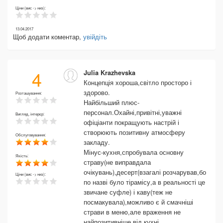
Ціни (вис -> низ):
13.04.2017
Щоб додати коментар,
увійдіть
4
Julia Krazhevska
Концепція хороша,світло просторо і
здорово.
Розташування:
Найбільший плюс-
персонал.Охайні,привітні,уважні
Вигляд, інтерєр:
офіціанти покращують настрій і
створюють позитивну атмосферу
Обслуговування:
закладу.
Мінус-кухня,спробувала основну
Якість:
страву(не виправдала
очікувань),десерт(взагалі розчарував,бо
Ціни (вис -> низ):
по назві було тірамісу,а в реальності це
звичане суфле) і каву(теж не
посмакувала),можливо є й смачніші
страви в меню,але враження не
найпозитивніше від кухні.