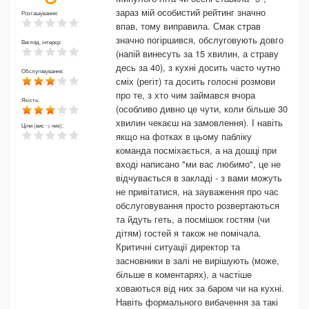
зараз мій особистий рейтинг значно
Розташування:
впав, тому виправила. Смак страв
значно погіршився, обслуговують довго
Вигляд, інтерєр:
(напій винесуть за 15 хвилин, а страву
десь за 40), з кухні досить часто чутно
Обслуговування:
сміх (регіт) та досить голосні розмови
про те, з хто чим займався вчора
Якість:
(особливо дивно це чути, коли більше 30
хвилин чекаєш на замовлення). І навіть
Ціни (вис -> низ):
якщо на фотках в цьому пабліку
команда посміхається, а на дошці при
вході написано "ми вас любимо", це не
відчувається в закладі - з вами можуть
не привітатися, на зауваження про час
обслуговування просто розвертаються
та йдуть геть, а посмішок гостям (чи
дітям) гостей я також не помічала.
Критичні ситуації директор та
засновники в залі не вирішують (може,
більше в коментарях), а частіше
ховаються від них за баром чи на кухні.
Навіть формального вибачення за такі