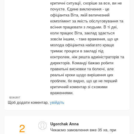
критичні ситуації, скоріше за все, ви не
почуєте. Єдине виключення - це
офіціантка Віта, якій величезний
комплімент за якість обслуговування та
всіння працювати з людьми. В ті деі,
коли працює Віта, заклад здається
зовсім іншим, - таке враження, що ця
молода офіціантка набагато краще
тримає процеси в закладі під
контролем, ніж решта адміністраторів та
директорів. Команді бажаю робити
правильні висновки та болючі, але
реальні кроки щодо вирішення цих
проблем, бо видно, що це не перший
критичний коментар зі схожими
враженнями.
02.04.2017
Щоб додати коментар,
увійдіть
2
Ugorchak Anna
Чекаємо замовлення вже 35 хв, при