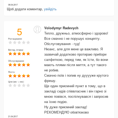
08.04.2017
Щоб додати коментар,
увійдіть
5
Volodymyr Radevych
Тепло, дружньо, атмосферно і здорово!
Все смачно і не порушує концепту.
Розташування:
Обслуговування - гуд!
Нюанс, але для мене це важливо. Я
Вигляд, інтерєр:
зазвичай додатково протираю прибори
салфеткою, перед тим, як їсти, бо вони
Обслуговування:
мають плями після миття, а тут такого
не робив.
Якість:
Смачно поїв і попив ну дууууже крутого
фрешу.
Ціни (вис -> низ):
Ще один приємний пункт в тому, що в
закладі сидів співвласник і він гарно зі
мною повівся, поспілкувався і запросив
на їхню подію.
Ну дуже приємний заклад!
РЕКОМЕНДУЮ обов'язково
21.04.2017