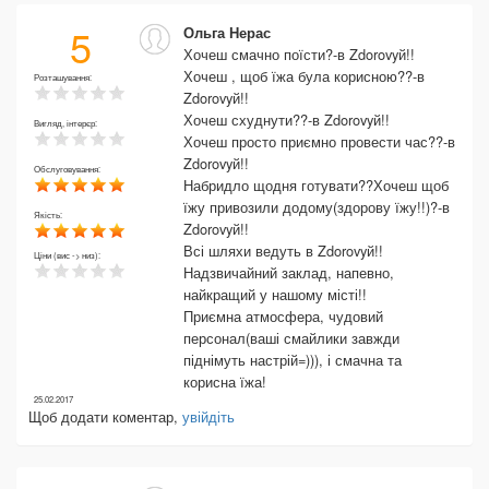
5
Ольга Нерас
Хочеш смачно поїсти?-в Zdorovyй!!
Хочеш , щоб їжа була корисною??-в
Розташування:
Zdorovyй!!
Хочеш схуднути??-в Zdorovyй!!
Вигляд, інтерєр:
Хочеш просто приємно провести час??-в
Zdorovyй!!
Обслуговування:
Набридло щодня готувати??Хочеш щоб
їжу привозили додому(здорову їжу!!)?-в
Якість:
Zdorovyй!!
Всі шляхи ведуть в Zdorovyй!!
Ціни (вис -> низ):
Надзвичайний заклад, напевно,
найкращий у нашому місті!!
Приємна атмосфера, чудовий
персонал(ваші смайлики завжди
піднімуть настрій=))), і смачна та
корисна їжа!
25.02.2017
Щоб додати коментар,
увійдіть