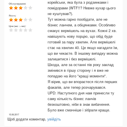
корейськи, яка була з родзинками і
Обслуговування:
помідорами (WTF!!? Невже кухар цього
не куштував?).
Якість:
Тут можна гарно пообідати, але не
бізнес ланчем, а обіцянками. Особливо
Ціни (вис -> низ):
смакує вермішель на вухах. Кожні 2 хв.
навішують нову порцію, що обід буде
готовий за пару хвилин. Але вермішелі
стає на хвилин 40. Це якщо нагадати їм,
що ви чекаєте. В іншому випадку можна
залишитися і без вермішелі.
Шкода, але за останні пів року заклад
змінився в гіршу сторону і я вже не
попадаю на його "кращі моменти".
Я вірив, що ви впораєтеся після перших
факапів, але тепер розчарувався.
UPD: Наступного дня нам принесли ту
саму кількість бізнес ланчів
безкоштовно, ніби в знак вибачення.
Було вже смачніше і зібрали краще.
15.06.2017
Щоб додати коментар,
увійдіть