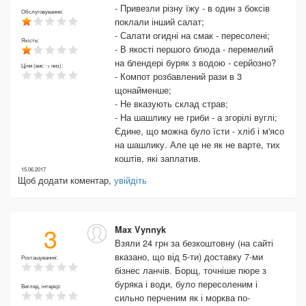
- Привезли різну їжу - в один з боксів
Обслуговування:
поклали інший салат;
- Салати огидні на смак - пересолені;
Якість:
- В якості першого блюда - перемелий
на блендері буряк з водою - серйозно?
Ціни (вис -> низ):
- Компот розбавлений рази в 3
щонайменше;
- Не вказують склад страв;
- На шашлику не гриби - а згорілі вуглі;
Єдине, що можна було їсти - хліб і м'ясо
на шашлику. Але це не як не варте, тих
коштів, які заплатив.
15.06.2017
Щоб додати коментар,
увійдіть
3
Max Vynnyk
Взяли 24 грн за безкоштовну (на сайті
вказано, що від 5-ти) доставку 7-ми
Розташування:
бізнес ланчів. Борщ, точніше пюре з
буряка і води, було пересоленим і
Вигляд, інтерєр:
сильно перченим як і морква по-