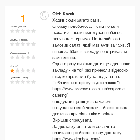
1
Oleh Kozak
Ходив сюди багато разів.
Спершу подобалось. Потім почали
Розташування:
лажати з часом приготування бізнес
ланчів але терпимо. Потім зайшов і
Вигляд, інтерєр:
замовив салат, який мав бути за 15хв. Я
пішов за 50хв із закладу не отримавши
Обслуговування:
замовлення.
Одного разу вирішив дати ще один шанс
Якість:
закладу - на той раз принесли відносно
швидко проте їжа була ледь тепла.
Ціни (вис -> низ):
Побачивши сторінку із доставкою їжі -
https://www.zdorovyu. com. ua/corporate-
catering/
я подумав що мінусів із часом
очікування годі й чекати + безкоштовна
доставка при більш ніж 5 обідах.
Вирішив спробувати.
За доставку оплатили хоча чітко
написано про безкоштовну доставку -
https://www.dropbox. com/