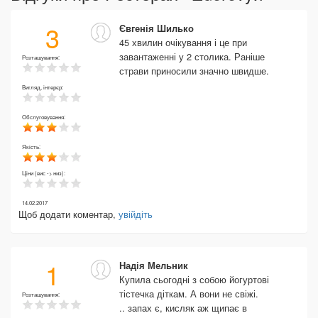
3
Євгенія Шилько
45 хвилин очікування і це при
завантаженні у 2 столика. Раніше
Розташування:
страви приносили значно швидше.
Вигляд, інтерєр:
Обслуговування:
Якість:
Ціни (вис -> низ):
14.02.2017
Щоб додати коментар,
увійдіть
1
Надія Мельник
Купила сьогодні з собою йогуртові
тістечка діткам. А вони не свіжі.
Розташування:
.. запах є, кисляк аж щипає в