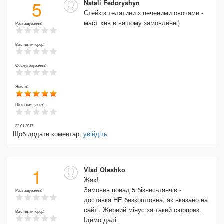
5
Natali Fedoryshyn
Стейк з телятини з печеними овочами -
маст хев в вашому замовленні)
Розташування:
Вигляд, інтерєр:
Обслуговування:
Якість:
Ціни (вис -> низ):
22.01.2017
Щоб додати коментар,
увійдіть
1
Vlad Oleshko
Жах!
Замовив понад 5 бізнес-ланчів -
Розташування:
доставка НЕ безкоштовна, як вказано на
сайті. Жирний мінус за такий сюрприз.
Вигляд, інтерєр:
Ідемо далі: