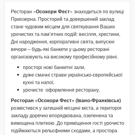
Ресторан «
Осокори Фест
» знаходиться по вулиці
Приозерна. Просторий та довершений заклад
стане чудовим місцем для святкування Ваших
урочистих та пам’ятних подій: весілля, хрестини,
Дні народження, корпоративні свята, випускні
вечори – будь-які банкети у цьому ресторані
організовують на високому професійному рівні.
просторі нові банкетні зали,
дуже смачні страви українсько-європейської
кухні та напої,
урочисте оформлення ресторану,
Ресторан «Осокори Фест» (Івано-Франківськ)
розмістився у затишній місцині міста, а територія
закладу доречно впорядкована, озеленена та
вимощена плиткою. До приміщення гості урочисто
підіймаються рельєфними сходами, а простора