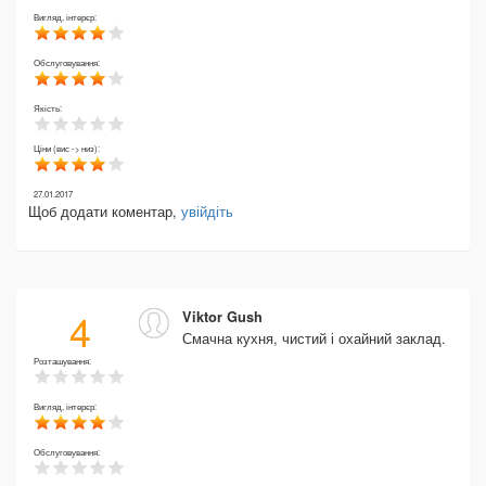
Вигляд, інтерєр:
Обслуговування:
Якість:
Ціни (вис -> низ):
27.01.2017
Щоб додати коментар,
увійдіть
4
Viktor Gush
Смачна кухня, чистий і охайний заклад.
Розташування:
Вигляд, інтерєр:
Обслуговування: