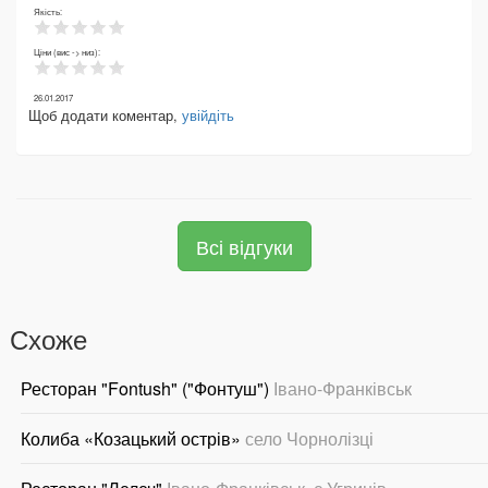
Якість:
Ціни (вис -> низ):
26.01.2017
Щоб додати коментар,
увійдіть
Всі відгуки
Схоже
Ресторан "Fontush" ("Фонтуш")
Івано-Франківськ
Колиба «Козацький острів»
село Чорнолізці