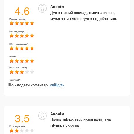
4.6
Анонім
Дуже гарний заклад, смачна кухня,
музиканти класні,дуже подобається.
Розташування:
Вигляд, інтерєр:
Обслуговування:
Якість:
Ціни (вис -> низ):
10.02.2018
Щоб додати коментар,
увійдіть
3.5
Анонім
Назва звісно-язик поламаєш, але
місцина хороша.
Розташування: