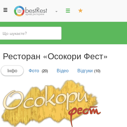
Ви
Ресторан «Осокори Фест»
є
тут
Первинні
Інфо
(активна
Фото
Відео
Відгуки
(20)
(10)
вкладки
вкладка)