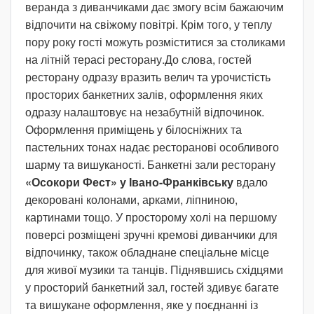
веранда з диванчиками дає змогу всім бажаючим
відпочити на свіжому повітрі. Крім того, у теплу
пору року гості можуть розміститися за столиками
на літній терасі ресторану.До слова, гостей
ресторану одразу вразить велич та урочистість
просторих банкетних залів, оформлення яких
одразу налаштовує на незабутній відпочинок.
Оформлення приміщень у білосніжних та
пастельних тонах надає ресторанові особливого
шарму та вишуканості. Банкетні зали ресторану
«Осокори Фест» у Івано-Франківську
вдало
декоровані колонами, арками, ліпниною,
картинами тощо. У просторому холі на першому
поверсі розміщені зручні кремові диванчики для
відпочинку, також обладнане спеціальне місце
для живої музики та танців. Піднявшись східцями
у просторий банкетний зал, гостей здивує багате
та вишукане оформлення, яке у поєднанні із