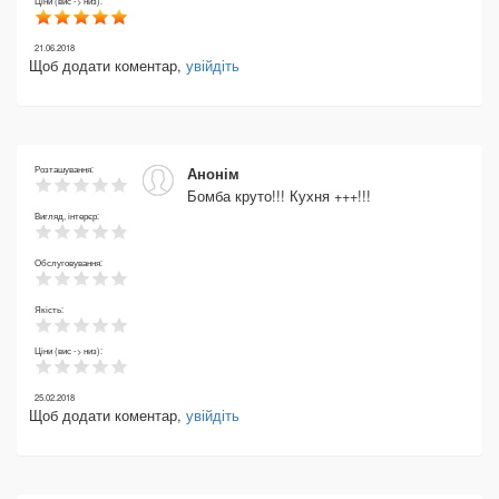
Ціни (вис -> низ):
21.06.2018
Щоб додати коментар,
увійдіть
Розташування:
Анонім
Бомба круто!!! Кухня +++!!!
Вигляд, інтерєр:
Обслуговування:
Якість:
Ціни (вис -> низ):
25.02.2018
Щоб додати коментар,
увійдіть