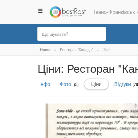
Івано-Франківськ
Ви
Home
»
Ресторан "Канада"
»
Ціни
є
Ціни: Ресторан "Ка
тут
Первинні
Інфо
Фото
Ціни
(активна
Відгуки
(5)
(78
вкладки
вкладка)