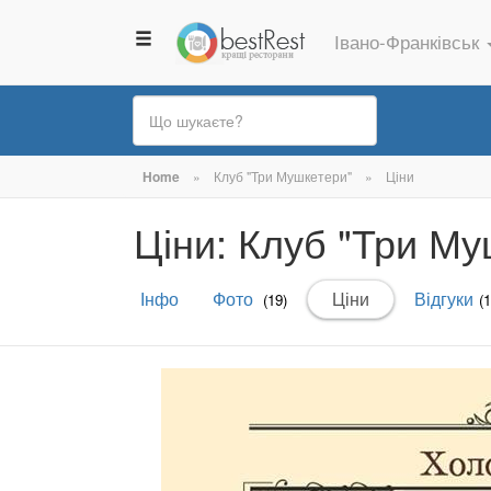
Івано-Франківськ
Ви
Home
»
Клуб "Три Мушкетери"
»
Ціни
є
Ціни: Клуб "Три Му
тут
Первинні
Інфо
Фото
Ціни
(активна
Відгуки
(19)
(1
вкладки
вкладка)