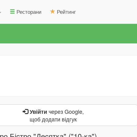
Ресторани
Рейтинг
через Google,
Увійти
щоб додати відгук
ро Бістро "Десятка" ("10-ка")