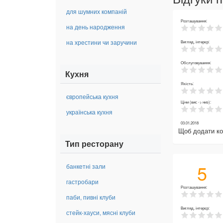
для шумних компаній
Розташування:
на день народження
на хрестини чи заручини
Вигляд, інтерєр:
Обслуговування:
Кухня
Якість:
європейська кухня
Ціни (вис -> низ):
українська кухня
03.01.2018
Щоб додати к
Тип ресторану
5
банкетні зали
гастробари
Розташування:
паби, пивні клуби
Вигляд, інтерєр:
стейк-хауси, мясні клуби