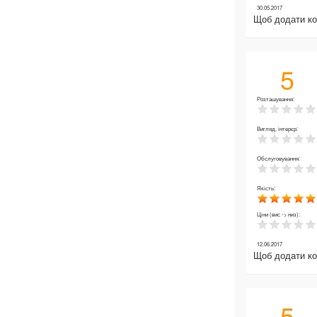
30.05.2017
Щоб додати к
5
Розташування:
Вигляд, інтерєр:
Обслуговування:
Якість:
Ціни (вис -> низ):
12.06.2017
Щоб додати к
5