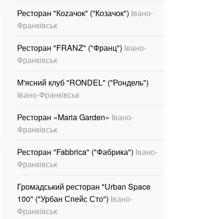
Ресторан "Коzачок" ("Козачок")
Івано-
Франківськ
Ресторан "FRANZ" ("Франц")
Івано-
Франківськ
М'ясний клуб "RONDEL" ("Рондель")
Івано-Франківськ
Ресторан «Maria Garden»
Івано-
Франківськ
Ресторан "Fabbrica" ("Фабрика")
Івано-
Франківськ
Громадський ресторан "Urban Space
100" ("Урбан Спейс Сто")
Івано-
Франківськ