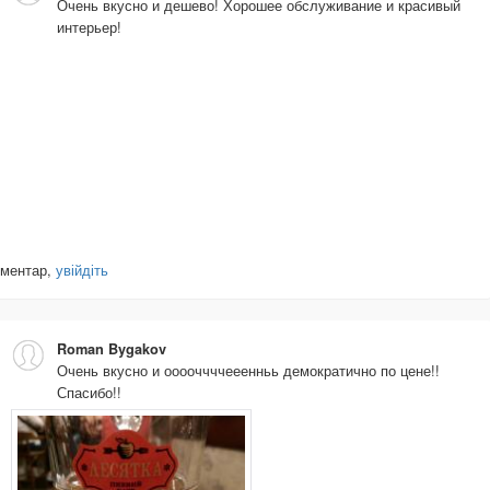
Очень вкусно и дешево! Хорошее обслуживание и красивый
интерьер!
оментар,
увійдіть
Roman Bygakov
Очень вкусно и ооооччччееенньь демократично по цене!!
Спасибо!!