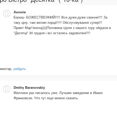
Анонім
Банош- БОЖЕСТВЕННИЙ!!!!! Все дуже-дуже смачне!!!! За
таку ціну, такі великі порціі!!!!! Обслуговування супер!!!
Привіт Мар"яночці))))Половина групи з нашого туру обідали в
"Десятці" 30 грудня і всі остались задоволені!!!!
оментар,
увійдіть
Dmitry Baranovskiy
Миллион раз писалось уже. Лучшее заведение в Ивано
Франковске. Что тут еще можно сказать.