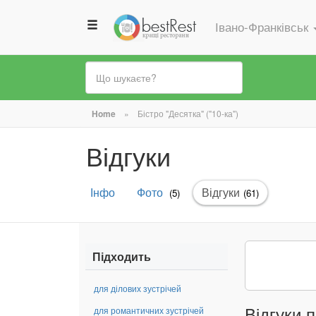
Івано-Франківськ
Ви
Home
»
Бістро "Десятка" ("10-ка")
є
Відгуки
тут
Первинні
Інфо
Фото
Відгуки
(активна
(5)
(61)
вкладки
вкладка)
Підходить
для ділових зустрічей
Відгуки п
для романтичних зустрічей