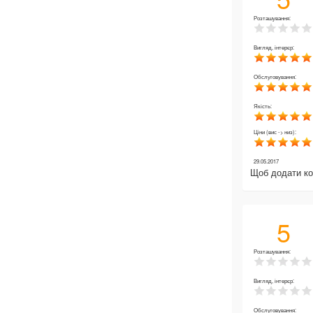
Розташування:
Вигляд, інтерєр:
Обслуговування:
Якість:
Ціни (вис -> низ):
29.05.2017
Щоб додати к
5
Розташування:
Вигляд, інтерєр:
Обслуговування: