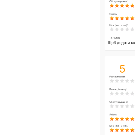
Обслуговування:
Якість:
Ціни (вис -> низ):
13.10.2016
Щоб додати к
5
Розташування:
Вигляд, інтерєр:
Обслуговування:
Якість:
Ціни (вис -> низ):