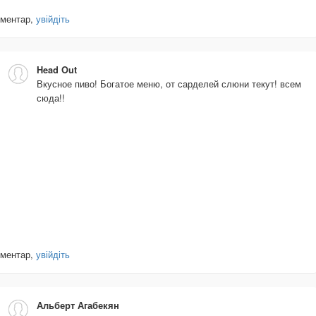
оментар,
увійдіть
Head Out
Вкусное пиво! Богатое меню, от сарделей слюни текут! всем
сюда!!
оментар,
увійдіть
Альберт Агабекян