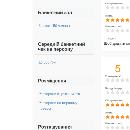
Обслуговування:
Банкетний зал
Якість:
більше 150 чоловік
Ціни (вис -> низ):
17.03.2017
Щоб додати к
Середній банкетний
чек на персону
до 500 грн
5
Розташування:
Розміщення
Вигляд, інтерєр:
Ресторани в центрі міста
Обслуговування:
Ресторани на першому
поверсі
Якість:
Ціни (вис -> низ):
Розташування