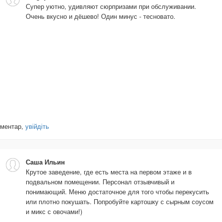
Супер уютно, удивляют сюрпризами при обслуживании.
Очень вкусно и дёшево! Один минус - тесновато.
оментар,
увійдіть
Саша Ильин
Крутое заведение, где есть места на первом этаже и в
подвальном помещении. Персонал отзывчивый и
понимающий. Меню достаточное для того чтобы перекусить
или плотно покушать. Попробуйте картошку с сырным соусом
и микс с овочами!)