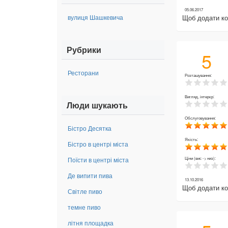
05.06.2017
вулиця Шашкевича
Щоб додати к
Рубрики
5
Ресторани
Розташування:
Вигляд, інтерєр:
Люди шукають
Обслуговування:
Бістро Десятка
Якість:
Бістро в центрі міста
Поїсти в центрі міста
Ціни (вис -> низ):
Де випити пива
13.10.2016
Щоб додати к
Світле пиво
темне пиво
літня площадка