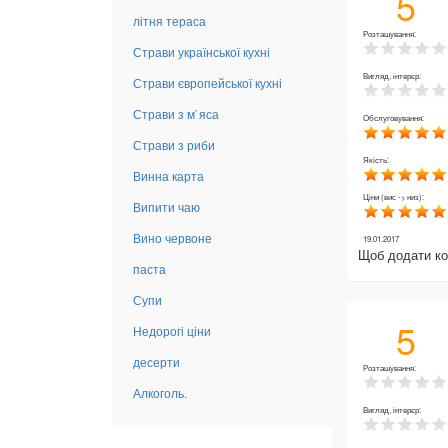
5
літня тераса
Розташування:
Страви української кухні
Вигляд, інтерєр:
Страви європейської кухні
Страви з м`яса
Обслуговування:
Страви з риби
Якість:
Винна карта
Ціни (вис -> низ):
Випити чаю
Вино червоне
19.01.2017
Щоб додати к
паста
Супи
5
Недорогі ціни
десерти
Розташування:
Алкоголь.
Вигляд, інтерєр: