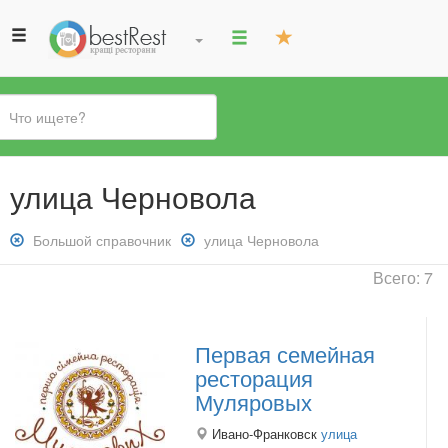
Вы
улица Черновола
здесь
Снять
Большой справочник
Снять
улица Черновола
фильтр:
фильтр:
Всего: 7
Большой
улица
справочник
Черновола
Первая семейная
ресторация
Муляровых
Ивано-Франковск
улица