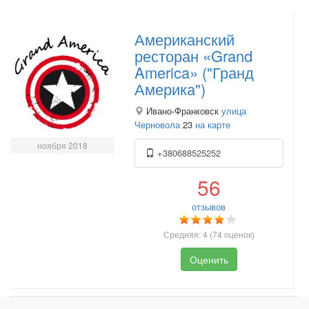
Американский
ресторан «Grand
America» ("Гранд
Америка")
Ивано-Франковск
улица
Черновола
23
на карте
ноября 2018
+380688525252
56
отзывов
Средняя:
4
(
74
оценок)
Оценить
.
.
.
.