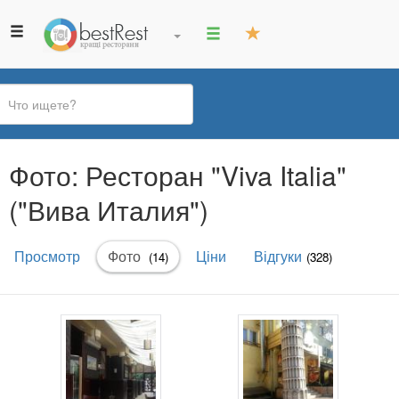
Вы
Фото: Ресторан "Viva Italia"
здесь
("Вива Италия")
Главные
Просмотр
Фото
(активная
Ціни
Відгуки
(14)
(328)
вкладки
вкладка)