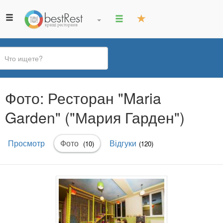
Вы
Фото: Ресторан "Maria
здесь
Garden" ("Мария Гарден")
Главные
Просмотр
Фото
(активная
Відгуки
(10)
(120)
вкладки
вкладка)