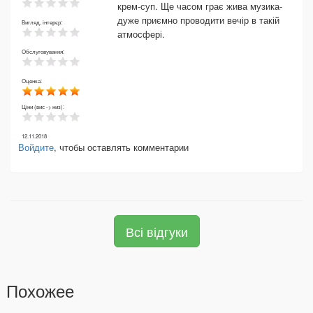
крем-суп. Ще часом грає жива музика-
дуже приємно проводити вечір в такій
Вигляд, інтерєр:
атмосфері.
Обслуговування:
Оценка:
Ціни (вис -> низ):
12.11.2018
Войдите
, чтобы оставлять комментарии
Всі відгуки
Похожее