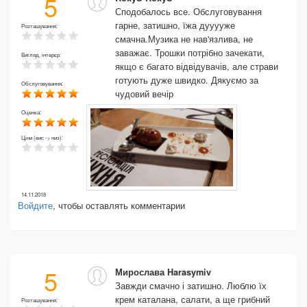
5
Сподобалось все. Обслуговування
гарне, затишно, їжа дууууже
Розташування:
смачна.Музика не нав'язлива, не
заважає. Трошки потрібно зачекати,
Вигляд, інтерєр:
якщо є багато відвідувачів, але страви
готують дуже швидко. Дякуємо за
Обслуговування:
чудовий вечір
Оценка:
Ціни (вис -> низ):
14.11.2018
Войдите
, чтобы оставлять комментарии
5
Мирослава Harasymiv
Завжди смачно і затишно. Люблю їх
крем каталана, салати, а ще грибний
Розташування: