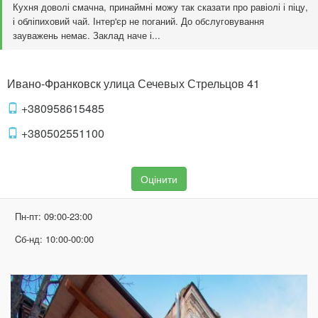
Кухня доволі смачна, принаймні можу так сказати про равіолі і піцу,
і обліпиховий чай. Інтер'єр не поганий. До обслуговування
зауважень немає. Заклад наче і...
Ивано-Франковск
улица Сечевых Стрельцов
41
+380958615485
+380502551100
Оцінити
Пн-пт:
09:00-23:00
Cб-нд:
10:00-00:00