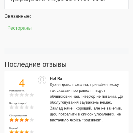
Cвязанные:
Рестораны
Последние отзывы
4
Hot Ra
Кухня доволі смачна, принаймні можу
так сказати про равіолі і піцу, і
Розташування:
обліпиховий чай. Інтер'єр не поганий. До
обслуговування зауважень немає.
Вигляд, інтерєр:
Заклад наче і хороший, але не зачепив,
щоб потрапити в список улюблених, не
Обслуговування:
вистачило якоїсь "родзинки".
Оценка: