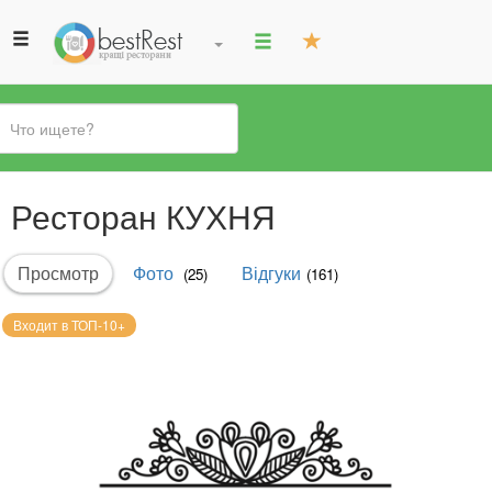
Вы
Ресторан КУХНЯ
здесь
Главные
Просмотр
(активная
Фото
Відгуки
(25)
(161)
вкладки
вкладка)
Входит в ТОП-10+