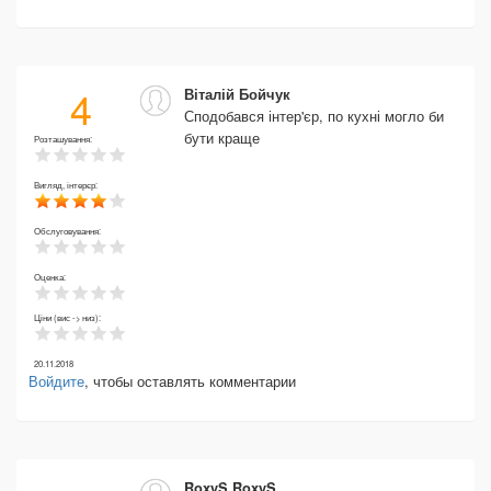
4
Віталій Бойчук
Сподобався інтер'єр, по кухні могло би
бути краще
Розташування:
Вигляд, інтерєр:
Обслуговування:
Оценка:
Ціни (вис -> низ):
20.11.2018
Войдите
, чтобы оставлять комментарии
RoxyS RoxyS