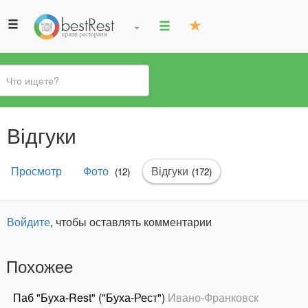
Вы
Відгуки
здесь
Главные
Просмотр
Фото
Відгуки
(активная
(12)
(172)
вкладки
вкладка)
Войдите
, чтобы оставлять комментарии
Похожее
Паб "Буха-Rest" ("Буха-Рест")
Ивано-Франковск