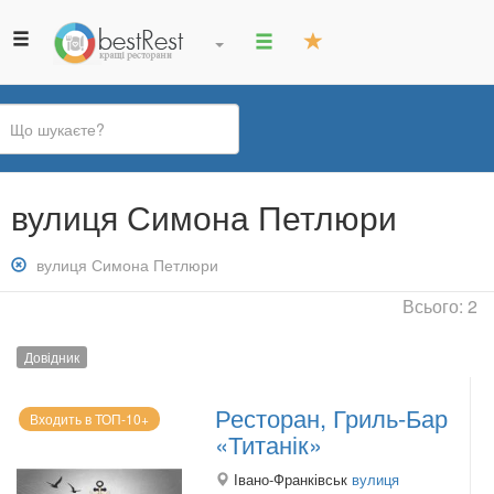
Ви
вулиця Симона Петлюри
є
тут
Зняти
вулиця Симона Петлюри
фільтр:
Всього: 2
вулиця
Симона
Довідник
Петлюри
Ресторан, Гриль-Бар
Входить в ТОП-10+
«Титанік»
Івано-Франківськ
вулиця