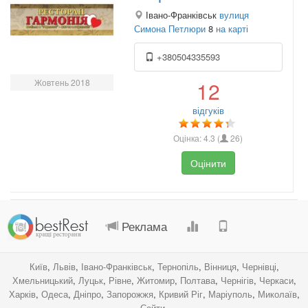
Івано-Франківськ
вулиця
Симона Петлюри
8
на карті
+380504335593
Жовтень 2018
12
відгуків
Оцінка:
4.3
(
26
)
Оцінити
.
.
.
.
Реклама
Київ
,
Львів
,
Івано-Франківськ
,
Тернопіль
,
Вінниця
,
Чернівці
,
Хмельницький
,
Луцьк
,
Рівне
,
Житомир
,
Полтава
,
Чернігів
,
Черкаси
,
Харків
,
Одеса
,
Дніпро
,
Запорожжя
,
Кривий Ріг
,
Маріуполь
,
Миколаїв
,
Сайти
.