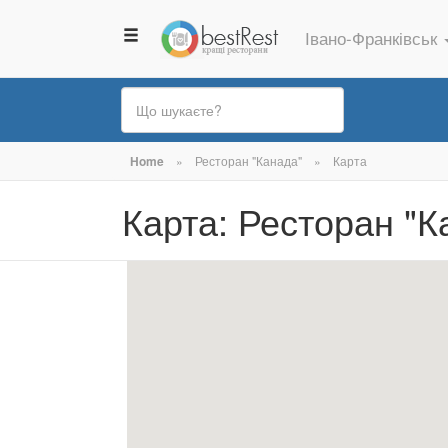
Івано-Франківськ
Ви
Home
»
Ресторан "Канада"
»
Карта
є
Карта: Ресторан "К
тут