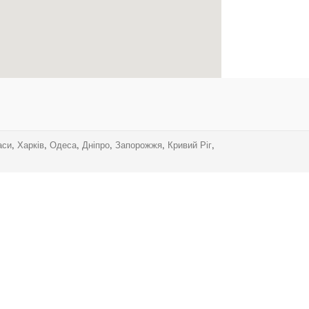
аси
,
Харків
,
Одеса
,
Дніпро
,
Запорожжя
,
Кривий Ріг
,