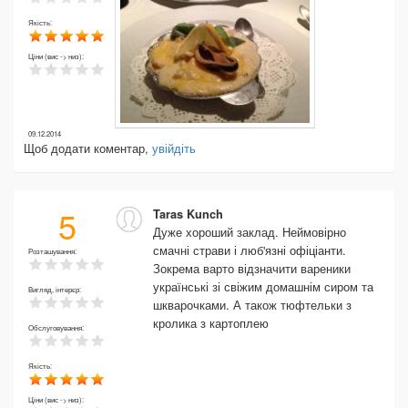
Якість:
Ціни (вис -> низ):
09.12.2014
Щоб додати коментар,
увійдіть
5
Taras Kunch
Дуже хороший заклад. Неймовірно
смачні страви і люб'язні офіціанти.
Розташування:
Зокрема варто відзначити вареники
українські зі свіжим домашнім сиром та
Вигляд, інтерєр:
шкварочками. А також тюфтельки з
кролика з картоплею
Обслуговування:
Якість:
Ціни (вис -> низ):