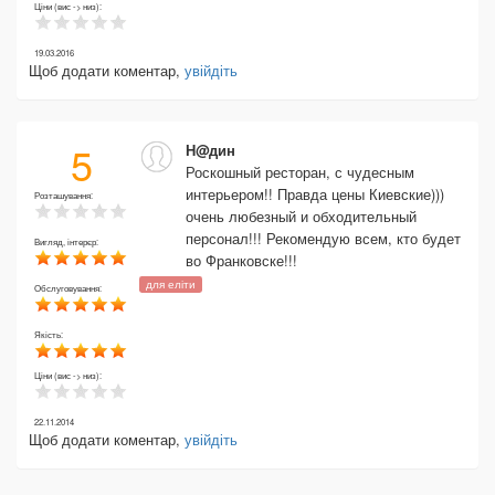
Ціни (вис -> низ):
19.03.2016
Щоб додати коментар,
увійдіть
5
Н@дин
Роскошный ресторан, с чудесным
интерьером!! Правда цены Киевские)))
Розташування:
очень любезный и обходительный
персонал!!! Рекомендую всем, кто будет
Вигляд, інтерєр:
во Франковске!!!
для еліти
Обслуговування:
Якість:
Ціни (вис -> низ):
22.11.2014
Щоб додати коментар,
увійдіть