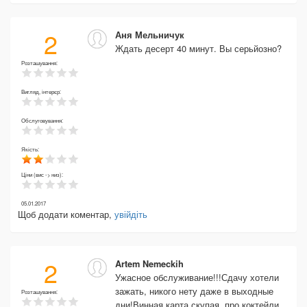
2
Аня Мельничук
Ждать десерт 40 минут. Вы серьйозно?
Розташування:
Вигляд, інтерєр:
Обслуговування:
Якість:
Ціни (вис -> низ):
05.01.2017
Щоб додати коментар,
увійдіть
2
Artem Nemeckih
Ужасное обслуживание!!!Сдачу хотели
зажать, никого нету даже в выходные
Розташування:
дни!Винная карта скупая, про коктейли