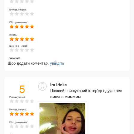
Вигляд, інтерєр:
Обслуговування:
Якість:
Ціни (вис -> низ):
30.06.2014
Щоб додати коментар,
увійдіть
5
Ira Irinka
Цікавий і вишуканий інтер'єр і дуже все
смачно мммммм
Розташування:
Вигляд, інтерєр:
Обслуговування: