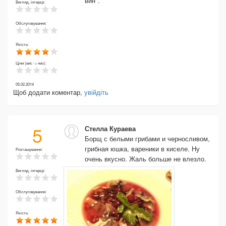
вин".
Вигляд, інтерєр:
Обслуговування:
Якість:
Ціни (вис -> низ):
05.02.2014
Щоб додати коментар,
увійдіть
5
Стелла Кураева
Борщ с белыми грибами и черносливом,
грибная юшка, вареники в киселе. Ну
Розташування:
очень вкусно. Жаль больше не влезло.
Вигляд, інтерєр:
Обслуговування:
Якість: