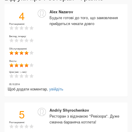
4
Alex Nazarov
Будьте готові до того, що замовлення
прийдеться чекати довго
Розташування:
Вигляд, інтерєр:
Обслуговування:
Якість:
Ціни (вис -> низ):
05.10.2014
Щоб додати коментар,
увійдіть
5
Andriy Shyrochenkov
Ресторан з відзнакою "Ревізора". Дуже
смачна бараняча котлета!
Розташування: