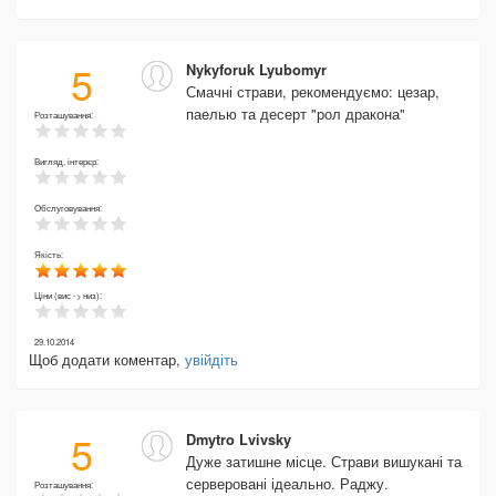
5
Nykyforuk Lyubomyr
Смачні страви, рекомендуємо: цезар,
паелью та десерт "рол дракона"
Розташування:
Вигляд, інтерєр:
Обслуговування:
Якість:
Ціни (вис -> низ):
29.10.2014
Щоб додати коментар,
увійдіть
5
Dmytro Lvivsky
Дуже затишне місце. Страви вишукані та
серверовані ідеально. Раджу.
Розташування: