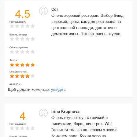
4.5
Cdr
Очень хороший ресторан. Выбор блюд
широкий, цены, как для ресторана на
Розташування:
центральной площади, достаточно
демократичны. Готовят очень вкусно.
Вигляд, інтерєр:
Обслуговування:
Якість:
Ціни (вис -> низ):
01.09.2014
Щоб додати коментар,
увійдіть
4
Irina Krupnova
Очень вкусно: суп с гречкой и
лисичками, борщ, винегрет. Wi-fi
Розташування:
"ловится только на первом этаже в
ближнем зале. Кухня хороша,
Вигляд, інтерєр: