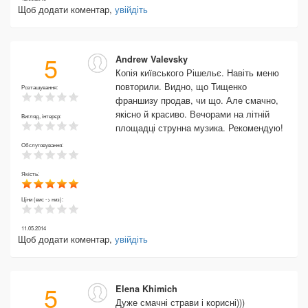
Щоб додати коментар,
увійдіть
5
Andrew Valevsky
Копія київського Рішельє. Навіть меню
повторили. Видно, що Тищенко
Розташування:
франшизу продав, чи що. Але смачно,
якісно й красиво. Вечорами на літній
Вигляд, інтерєр:
площадці струнна музика. Рекомендую!
Обслуговування:
Якість:
Ціни (вис -> низ):
11.05.2014
Щоб додати коментар,
увійдіть
5
Elena Khimich
Дуже смачні страви і корисні)))