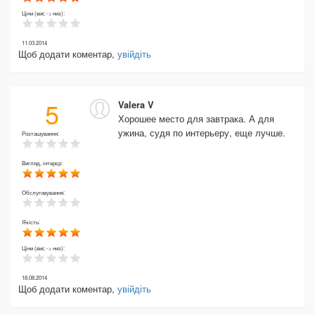
Ціни (вис -> низ):
11.03.2014
Щоб додати коментар,
увійдіть
5
Valera V
Хорошее место для завтрака. А для
ужина, судя по интерьеру, еще лучше.
Розташування:
Вигляд, інтерєр:
Обслуговування:
Якість:
Ціни (вис -> низ):
18.08.2014
Щоб додати коментар,
увійдіть