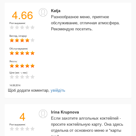
4.66
Katja
Разнообразное меню, приятное
обслуживание, отличная атмосфера.
Розташування:
Рекомендую посетить.
Вигляд, інтерєр:
Обслуговування:
Якість:
Ціни (вис -> низ):
14.08.2014
Щоб додати коментар,
увійдіть
4
Irina Krupnova
Если захотите алгольных коктейлей -
просите коктейльную карту. Она здесь
Розташування:
отдельна от основного меню и "карты