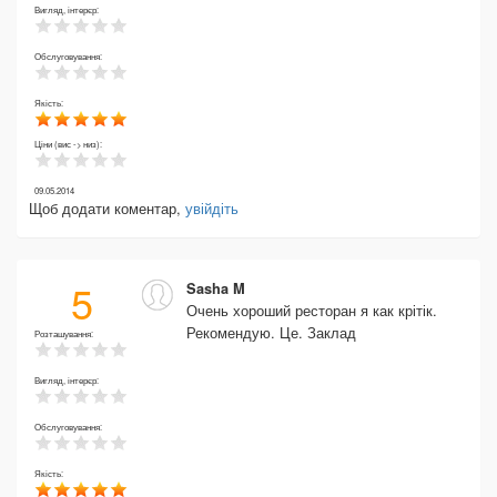
Вигляд, інтерєр:
Обслуговування:
Якість:
Ціни (вис -> низ):
09.05.2014
Щоб додати коментар,
увійдіть
5
Sasha M
Очень хороший ресторан я как крітік.
Рекомендую. Це. Заклад
Розташування:
Вигляд, інтерєр:
Обслуговування:
Якість: