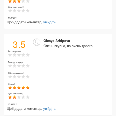
Ціни (вис -> низ):
14.07.2014
Щоб додати коментар,
увійдіть
3.5
Olesya Arhipova
Очень вкусно, но очень дорого
Розташування:
Вигляд, інтерєр:
Обслуговування:
Якість:
Ціни (вис -> низ):
13.06.2015
Щоб додати коментар,
увійдіть