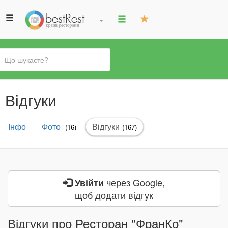
Ви
Відгуки
є
тут
Первинні
Інфо
Фото
Відгуки
(активна
(16)
(167)
вкладки
вкладка)
через Google,
Увійти
щоб додати відгук
Відгуки про Ресторан "ФранКо"