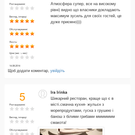
Атмосфера супер, все на високому
Розташування:
рівні) видно що власники докладають
максимум зусиль для своїх гостей, це
Вигляд, інтерєр:
дуже приємно))))
Обслуговування:
Якість:
Ціни (вис -> низ):
14.08.2014
Щоб додати коментар,
увійдіть
5
Ira Irinka
Шикарний ресторан, краще що є в
місті.смачна кухня- жульєн з
Розташування:
морепродуктами, гуска з грушею і
банош з білими грибами ммммммм
Вигляд, інтерєр:
смакота!
Обслуговування: