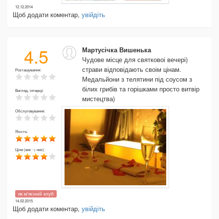
12.12.2014
Щоб додати коментар,
увійдіть
4.5
Мартусічка Вишенька
Чудове місце для святковоі вечері)
страви відповідають своім цінам.
Розташування:
Медальйони з телятини під соусом з
білих грибів та горішками просто витвір
Вигляд, інтерєр:
мистецтва)
Обслуговування:
Якість:
Ціни (вис -> низ):
як м'ясний клуб
14.02.2015
Щоб додати коментар,
увійдіть