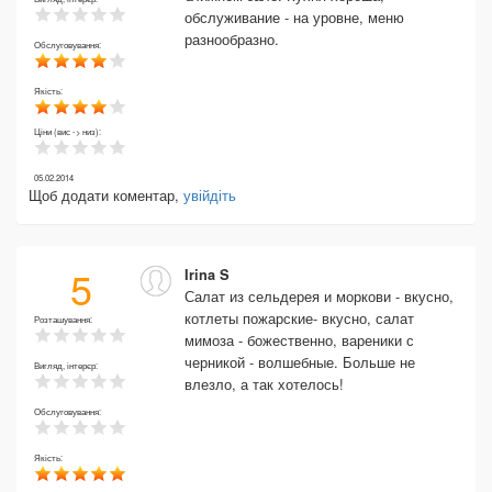
обслуживание - на уровне, меню
разнообразно.
Обслуговування:
Якість:
Ціни (вис -> низ):
05.02.2014
Щоб додати коментар,
увійдіть
5
Irina S
Салат из сельдерея и моркови - вкусно,
котлеты пожарские- вкусно, салат
Розташування:
мимоза - божественно, вареники с
черникой - волшебные. Больше не
Вигляд, інтерєр:
влезло, а так хотелось!
Обслуговування:
Якість: