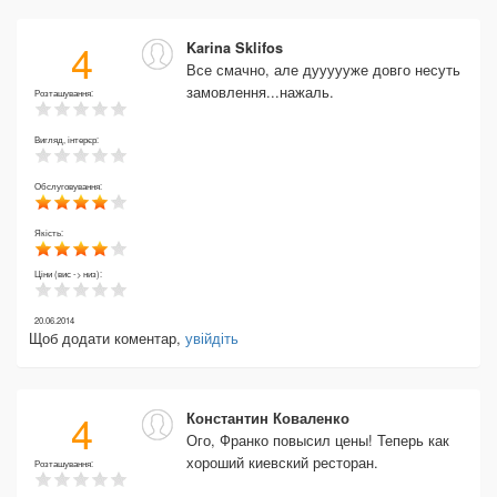
4
Karina Sklifos
Все смачно, але дуууууже довго несуть
замовлення...нажаль.
Розташування:
Вигляд, інтерєр:
Обслуговування:
Якість:
Ціни (вис -> низ):
20.06.2014
Щоб додати коментар,
увійдіть
4
Константин Коваленко
Ого, Франко повысил цены! Теперь как
хороший киевский ресторан.
Розташування: