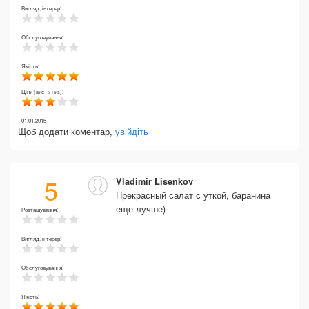
Вигляд, інтерєр:
Обслуговування:
Якість:
Ціни (вис -> низ):
01.01.2015
Щоб додати коментар,
увійдіть
5
Vladimir Lisenkov
Прекрасный салат с уткой, баранина
еще лучше)
Розташування:
Вигляд, інтерєр:
Обслуговування:
Якість: