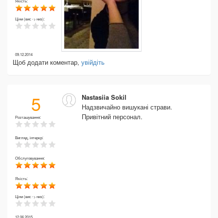
Якість:
Ціни (вис -> низ):
09.12.2014
Щоб додати коментар,
увійдіть
5
Nastasiia Sokil
Надзвичайно вишукані страви.
Привітний персонал.
Розташування:
Вигляд, інтерєр:
Обслуговування:
Якість:
Ціни (вис -> низ):
12.06.2015