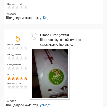
Ціни (вис -> низ):
03.09.2015
Щоб додати коментар,
увійдіть
5
Eliash Strongowski
Шпинатна зупа з яйцем-пашот і
сухариками. Ідеяльно.
Розташування:
Вигляд, інтерєр:
Обслуговування:
Якість:
Ціни (вис -> низ):
06.03.2015
Щоб додати коментар,
увійдіть