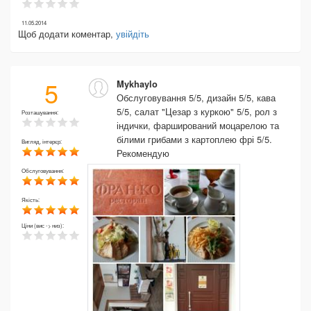
11.05.2014
Щоб додати коментар,
увійдіть
5
Mykhaylo
Обслуговування 5/5, дизайн 5/5, кава
5/5, салат "Цезар з куркою" 5/5, рол з
Розташування:
індички, фарширований моцарелою та
білими грибами з картоплею фрі 5/5.
Вигляд, інтерєр:
Рекомендую
Обслуговування:
Якість:
Ціни (вис -> низ):