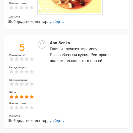
Ціни (вис -> низ):
22.08.2015
Щоб додати коментар,
увійдіть
5
Ann Senko
Один из лучших тирамису.
Разнообразная кухня. Ресторан в
Розташування:
полном смысле этого слова!
Вигляд, інтерєр:
Обслуговування:
Якість:
Ціни (вис -> низ):
05.03.2015
Щоб додати коментар,
увійдіть