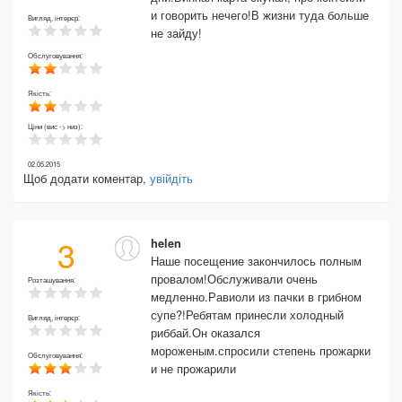
и говорить нечего!В жизни туда больше
Вигляд, інтерєр:
не зайду!
Обслуговування:
Якість:
Ціни (вис -> низ):
02.05.2015
Щоб додати коментар,
увійдіть
3
helen
Наше посещение закончилось полным
провалом!Обслуживали очень
Розташування:
медленно.Равиоли из пачки в грибном
супе?!Ребятам принесли холодный
Вигляд, інтерєр:
риббай.Он оказался
мороженым.спросили степень прожарки
Обслуговування:
и не прожарили
Якість: