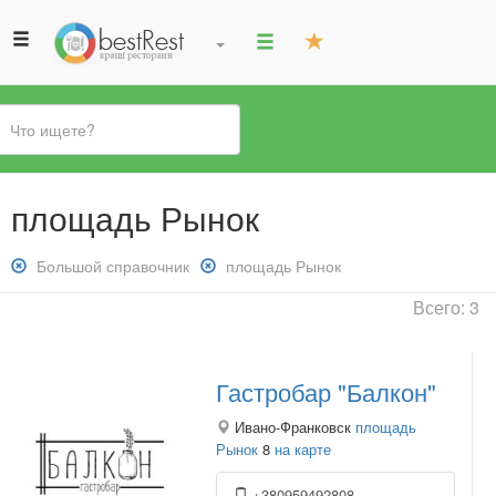
Вы
площадь Рынок
здесь
Снять
Большой справочник
Снять
площадь Рынок
фильтр:
фильтр:
Всего: 3
Большой
площадь
справочник
Рынок
Гастробар "Балкон"
Ивано-Франковск
площадь
Рынок
8
на карте
+380959492808