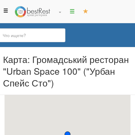
Вы
Карта: Громадський ресторан
здесь
"Urban Space 100" ("Урбан
Спейс Сто")